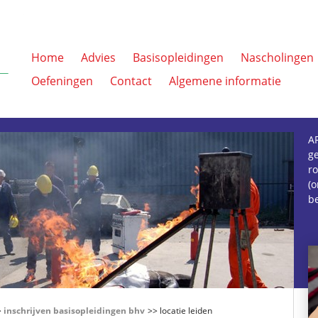
Home
Advies
Basisopleidingen
Nascholingen
Oefeningen
Contact
Algemene informatie
AR
ge
ro
(
be
>
inschrijven basisopleidingen bhv
>> locatie leiden