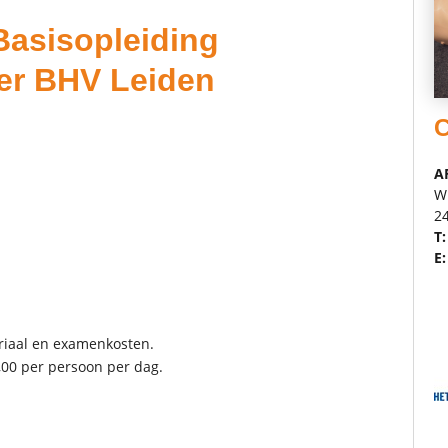
 Basisopleiding
ner BHV Leiden
C
A
W
2
T:
E:
eriaal en examenkosten.
,00 per persoon per dag.