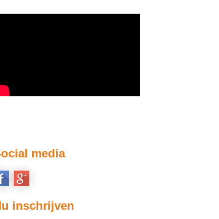
ocial media
u inschrijven