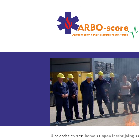
U bevindt zich hier:
home
>>
open inschrijving
>